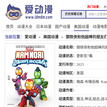
热门动漫：
水
历史观看记录
首页
动漫大全
日本动漫
国产动漫
美国动漫
动漫电
当前位置：
爱动漫
»
美国动漫
»
钢铁侠和他超棒的朋友
动漫名称：
钢铁侠和他超棒的
动漫状态：
更新至7集
发行年份：
2025
动漫地区：
美国
动漫演员：
梅森·布隆伯格
Kap
耶
Aidyn James Ahn
动漫作者：
动漫类型：
魔法
,
神话
,
励志
,
战