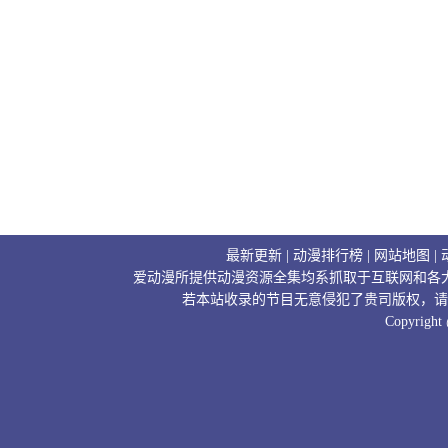
最新更新
|
动漫排行榜
|
网站地图
|
爱动漫所提供动漫资源全集均系抓取于互联网和各
若本站收录的节目无意侵犯了贵司版权，请
Copyright