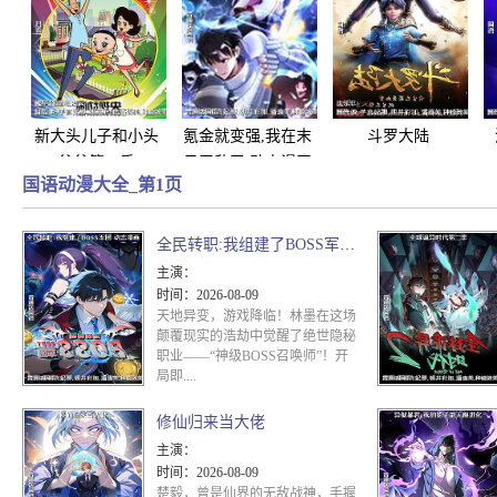
新大头儿子和小头
氪金就变强,我在末
斗罗大陆
爸爸第二季
日无敌了 动态漫画
国语动漫大全_第1页
全民转职:我组建了BOSS军团 动态漫画
主演：
时间：
2026-08-09
天地异变，游戏降临！林墨在这场
颠覆现实的浩劫中觉醒了绝世隐秘
职业——“神级BOSS召唤师”！开
局即....
修仙归来当大佬
主演：
时间：
2026-08-09
楚毅，曾是仙界的无敌战神，手握