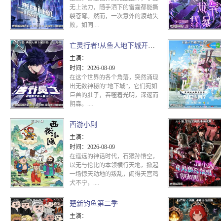
无上法力，随手洒下的雷霆都能撕
裂苍穹。然而，一次意外的渡劫失
败，如同....
亡灵行者!从鱼人地下城开始 动态漫画
主演：
时间：
2026-08-09
在这个世界的各个角落，突然涌现
出无数神秘的“地下城”，它们宛如
巨兽的肚子，吞噬着光明，深邃而
阴森。....
西游小剧
主演：
时间：
2026-08-09
在遥远的神话时代，石猴孙悟空，
以无与伦比的本领横行天地，掀起
一场惊天动地的叛乱，闹得天宫鸡
犬不宁，....
楚新钓鱼第二季
主演：