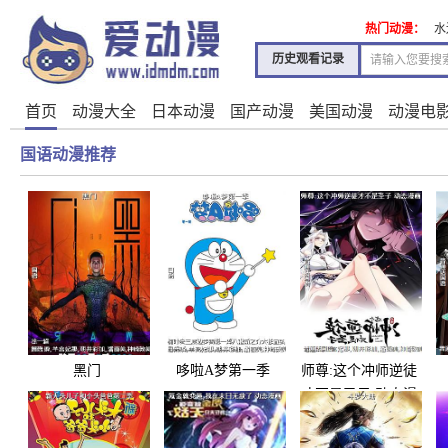
热门动漫：
水
历史观看记录
首页
动漫大全
日本动漫
国产动漫
美国动漫
动漫电
国语动漫推荐
黑门
哆啦A梦第一季
师尊:这个冲师逆徒
才不是圣子 动态漫
画