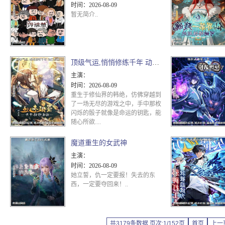
时间：
2026-08-09
暂无简介..
顶级气运,悄悄修练千年 动态漫画
主演：
时间：
2026-08-09
重生于修仙界的韩绝，仿佛穿越到
了一场无尽的游戏之中，手中那枚
闪烁的骰子就像是命运的钥匙，能
随心所欲....
魔道重生的女武神
主演：
时间：
2026-08-09
她立誓，仇一定要报！失去的东
西，一定要夺回来！..
共3179条数据 页次:1/152页
首页
上一