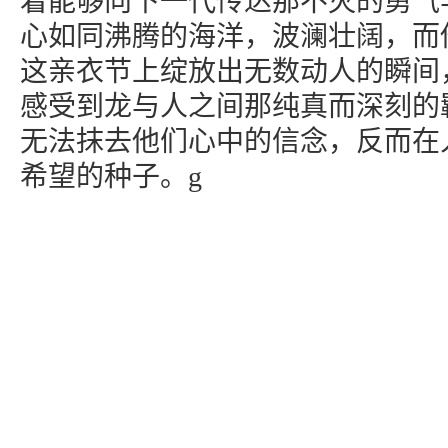
着能够向下一代传达那不灭的勇气
心如同沸腾的海洋，波澜壮阔，而
这亲衣节上绽放出无数动人的瞬间
感受到龙与人之间那纯真而深刻的
无法抹去他们心中的信念，反而在
希望的种子。g