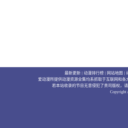
最新更新
|
动漫排行榜
|
网站地图
|
爱动漫所提供动漫资源全集均系抓取于互联网和各
若本站收录的节目无意侵犯了贵司版权，请
Copyright