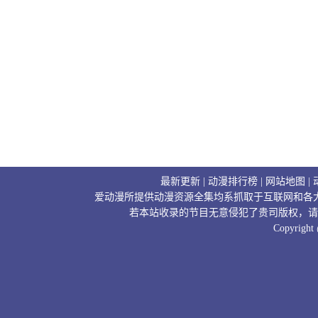
最新更新
|
动漫排行榜
|
网站地图
|
爱动漫所提供动漫资源全集均系抓取于互联网和各
若本站收录的节目无意侵犯了贵司版权，请
Copyright