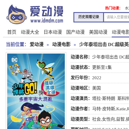
热门动漫：
水
历史观看记录
首页
动漫大全
日本动漫
国产动漫
美国动漫
动漫电
当前位置：
爱动漫
»
动漫电影
»
少年泰坦出击 DC超级
动漫名称：
少年泰坦出击 DC
动漫状态：
更新至1集
发行年份：
2022
动漫地区：
美国
动漫演员：
塔拉·斯特朗
斯科
顿
海登·瓦尔希
凯瑞·华格伦
动漫作者：
马特·皮特斯,Katie,R
动漫类型：
社会
,
女性向
,
益智
,